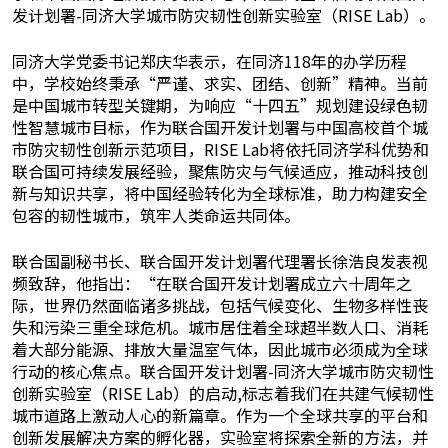
发计划署-同济大学城市防灾韧性创新实验室（RISE Lab）。
同济大学党委书记郑庆华表示，在同济118年的办学历程
中，学校始终秉承“严谨、求实、团结、创新”精神。当前
是中国城市转型关键期，为响应“十四五”规划建设绿色韧
性智慧城市目标，作为联合国开发计划署与中国高校首个城
市防灾韧性创新示范项目，RISE Lab将依托同济学科优势和
联合国可持续发展经验，聚焦防灾与气候适应，推动科技创
新与知识共享，将中国经验转化为全球标准，助力构建安全
包容的韧性城市，筑牢人类命运共同体。
联合国副秘书长、联合国开发计划署代理署长徐浩良发表视
频致辞，他指出：“在联合国开发计划署成立六十周年之
际，世界仍然面临诸多挑战，包括气候变化、生物多样性丧
失和污染三重全球危机。城市居住着全球超半数人口、消耗
着大部分能源、排放大量温室气体，因此城市必须成为全球
行动的核心焦点。联合国开发计划署-同济大学城市防灾韧性
创新实验室（RISE Lab）的启动,标志着我们在共建气候韧性
城市道路上激动人心的新篇章。作为一个全球共享的平台和
创新发展解决方案的孵化器，实验室将探索全新的方法，并