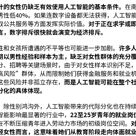
计的女性仍缺乏有效使用人工智能的基本条件。
在
男性低40%。如果连数字设备都无法获得，人工智
取公共服务等方面发挥实际价值。
对于正在求学或
言，数字排斥很快就会演变为经济排斥。
性和女孩所遭遇的不平等也可能进一步加剧。
许多
期以男性经验和样本为主，缺乏对女性群体的充分
分、招聘等关键场景时，由于对女性样本识别不足
高风险”群体，从而限制她们获得金融服务和就业
这些风险并非孤立存在，
而是人工智能可能在整个
分化的具体体现。
，除性别鸿沟外，人工智能带来的代际分化也在持续扩
智能影响最显著的行业中，
22至25岁青年的就业岗
在不断压缩青年进入劳动力市场的初级岗位空间。
轻女性而言，这意味着她们从教育阶段走向体面就