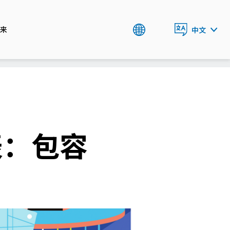
来
中文
ENGLISH
表：包容