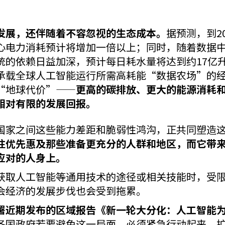
发展，还伴随着不容忽视的生态成本。
据预测，到2
心电力消耗预计将增加一倍以上；同时，随着数据
统的依赖日益加深，预计每日耗水量将达到约17亿
承载全球人工智能运行所需高耗能“
数据农场
”的
“地球代价”——
更高的碳排放、更大的能源消耗
相对有限的发展回报。
国家之间这些能力差距和脆弱性鸿沟，正共同塑造
往优先惠及那些准备更充分的人群和地区，而它带
应对的人身上。
获取人工智能等通用技术的途径或相关技能时，受
会经济的发展步伐也会受到拖累。
署近期发布的区域报告《新一轮大分化：人工智能
各国政府若要避免这一局面，必须紧急行动起来，