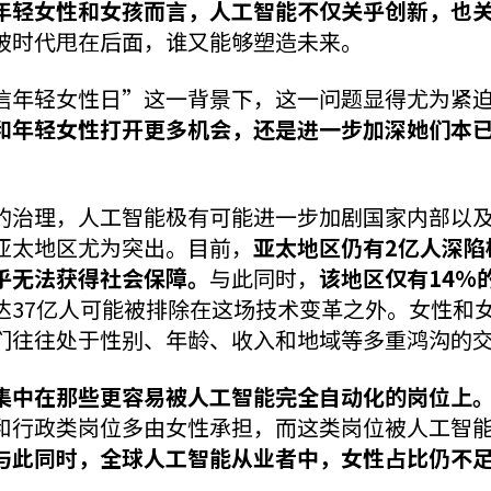
年轻女性和女孩而言，人工智能不仅关乎创新，也
被时代甩在后面，谁又能够塑造未来。
信年轻女性日”这一背景下，这一问题显得尤为紧
和年轻女性打开更多机会，还是进一步加深她们本
的治理，人工智能极有可能进一步加剧国家内部以
亚太地区尤为突出。目前，
亚太地区仍有2亿人深陷
乎无法获得社会保障。
与此同时，
该地区仅有14%
达37亿人可能被排除在这场技术变革之外。女性和
们往往处于性别、年龄、收入和地域等多重鸿沟的
集中在那些更容易被人工智能完全自动化的岗位上
和行政类岗位多由女性承担，而这类岗位被人工智
与此同时，全球
人工智能从业者
中，女性占比仍不