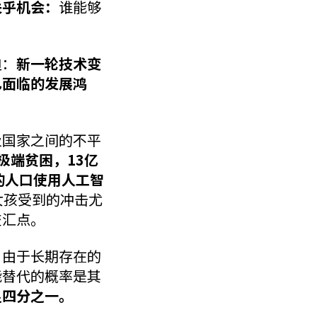
关乎机会：
谁能够
迫：
新一轮技术变
已面临的发展鸿
及国家之间的不平
极端贫困，13亿
的人口使用人工智
女孩受到的冲击尤
交汇点。
。
由于长期存在的
能替代的概率是其
足四分之一。