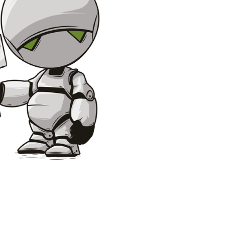
کوردی
КЫРГЫЗЧА
МОНГОЛ
မြန်မာ
NEPALI
NORSK
PORTUGUÊS
ROMÂNĂ
РУССКИЙ
SRPSKI
SUOMI