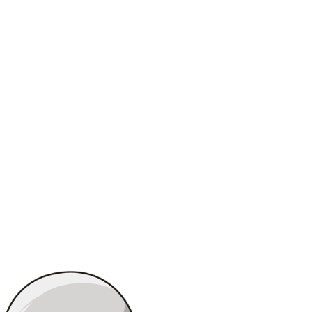
中文
CRNOGORSKI
DANSK
DEUTSCH
BAHASA
INDONESIA
日本語
ᲥᲐᲠᲗᲣᲚᲘ
ҚАЗАҚША
ភាសាខ្មែរ
한국어