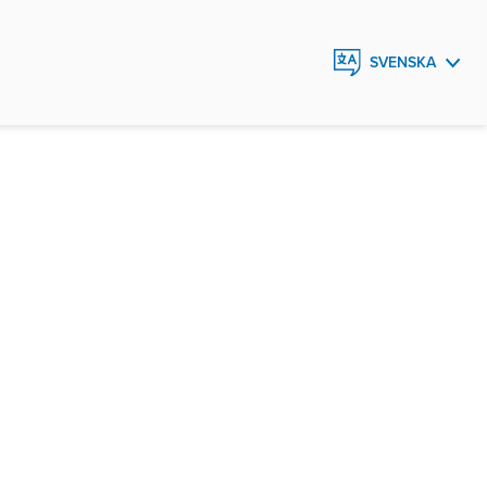
SVENSKA
ENGLISH
FRANÇAIS
ESPAÑOL
SHQIPJA
العربية
AZƏRBAYCAN
DILI
বাংলা
BHS