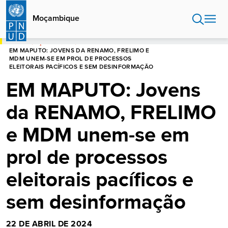
Passar
para
Moçambique
o
conteúdo
INÍCIO
MOÇAMBIQUE
principal
EM MAPUTO: JOVENS DA RENAMO, FRELIMO E
MDM UNEM-SE EM PROL DE PROCESSOS
ELEITORAIS PACÍFICOS E SEM DESINFORMAÇÃO
EM MAPUTO: Jovens
da RENAMO, FRELIMO
e MDM unem-se em
prol de processos
eleitorais pacíficos e
sem desinformação
22 DE ABRIL DE 2024