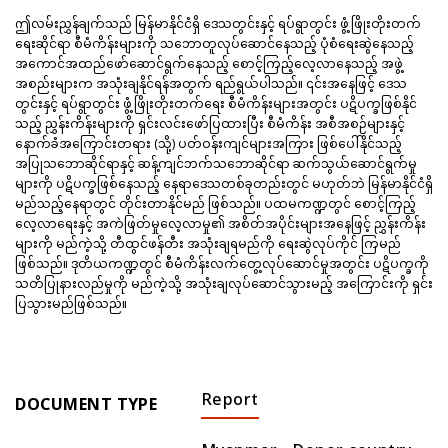
ဤလမ်းညွှန်ချက်သည် မြန်မာနိုင်ငံရှိ ဒေသတွင်းနှင့် ရပ်ရွာတွင်း ဖွံ့ဖြိုးတိုးတက်
ရေးဆိုင်ရာ စီမံကိန်းများကို သဘောတူလုပ်ဆောင်နေသည့် ပုံစံရေးဆွဲနေသည့်
အကောင်အထည်ဖော်ဆောင်ရွက်နေသည့် စောင့်ကြည့်လေ့လာနေသည့် အဖွဲ့
အစည်းများက အသုံးချနိုင်ရန်အတွက် ရည်ရွယ်ပါသည်။ ၎င်းအနေဖြင့် ဒေသ
တွင်းနှင့် ရပ်ရွာတွင်း ဖွံ့ဖြိုးတိုးတက်ရေး စီမံကိန်းများအတွင်း ပဋိပက္ခဖြစ်နိုင်
သည့် ညွှန်းကိန်းများကို ရှင်းလင်းဖော်ပြထားပြီး စီမံကိန်း အစီအစဉ်များနှင့်
နောက်ခံအကြောင်းတရား (သို့) ပတ်ဝန်းကျင်များအကြား ဖြစ်ပေါ်နိုင်သည့်
အပြုသဘောဆိုင်ရာနှင့် ဆန့်ကျင်ဘက်သဘောဆိုင်ရာ ဆက်သွယ်ဆောင်ရွက်မှု
များကို ပဋိပက္ခဖြစ်နေသည့် နေရာဒေသတစ်ခုတည်းတွင် မဟုတ်ဘဲ မြန်မာနိုင်ငံရှိ
မည်သည့်နေရာတွင် တိုင်းတာနိုင်မည် ဖြစ်သည်။ ပထမကဏ္ဍတွင် စောင့်ကြည့်
လေ့လာရေးနှင့် အကဲဖြတ်မှုလေ့လာမှု၏ အစိတ်အပိုင်းများအနေဖြင့် ညွှန်းကိန်း
များကို မည်ကဲ့သို့ တီထွင်ဖန်တီး အသုံးချရမည်ကို ရေးဆွဲလုပ်ကိုင် ကြမည်
ဖြစ်သည်။ ဒုတိယကဏ္ဍတွင် စီမံကိန်းလက်တွေ့လုပ်ဆောင်မှုအတွင်း ပဋိပက္ခကို
သတိပြုနားလည်မှုကို မည်ကဲ့သို့ အသုံးချလုပ်ဆောင်သွားမည့် အကြောင်းကို ရှင်း
ပြသွားမည်ဖြစ်သည်။
Report
DOCUMENT TYPE