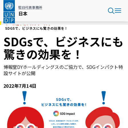
メ
駐日代表事務所
イ
日本
ン
コ
ホーム
日本
プレスリリース
ン
SDGSで、ビジネスにも驚きの効果を！
テ
SDGsで、ビジネスにも
ン
ツ
驚きの効果を！
に
移
動
博報堂DYホールディングスのご協力で、SDGインパクト特
設サイトが公開
2022年7月14日