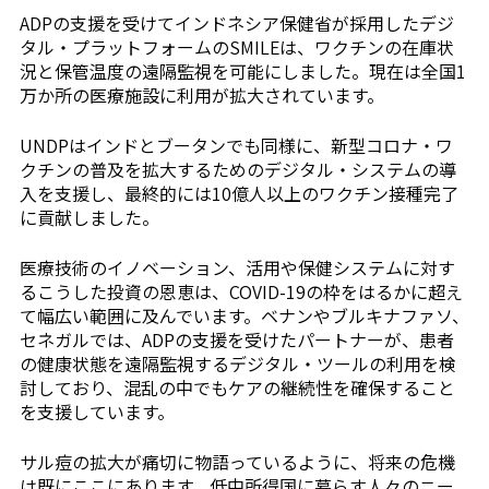
ADPの支援を受けてインドネシア保健省が採用したデジ
タル・プラットフォームのSMILEは、ワクチンの在庫状
況と保管温度の遠隔監視を可能にしました。現在は全国1
万か所の医療施設に利用が拡大されています。
UNDPはインドとブータンでも同様に、新型コロナ・ワ
クチンの普及を拡大するためのデジタル・システムの導
入を支援し、最終的には10億人以上のワクチン接種完了
に貢献しました。
医療技術のイノベーション、活用や保健システムに対す
るこうした投資の恩恵は、COVID-19の枠をはるかに超え
て幅広い範囲に及んでいます。ベナンやブルキナファソ、
セネガルでは、ADPの支援を受けたパートナーが、患者
の健康状態を遠隔監視するデジタル・ツールの利用を検
討しており、混乱の中でもケアの継続性を確保すること
を支援しています。
サル痘の拡大が痛切に物語っているように、将来の危機
は既にここにあります。低中所得国に暮らす人々のニー