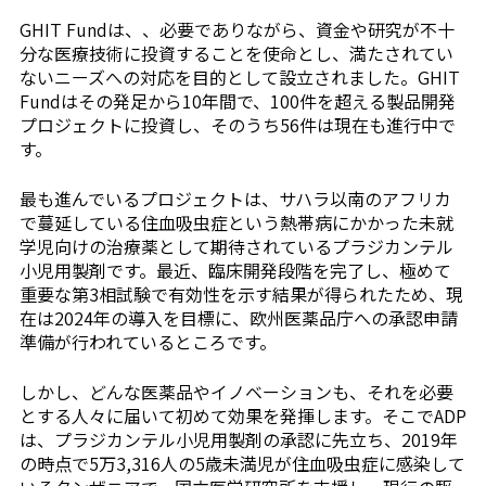
GHIT Fundは、、必要でありながら、資金や研究が不十
分な医療技術に投資することを使命とし、満たされてい
ないニーズへの対応を目的として設立されました。GHIT
Fundはその発足から10年間で、100件を超える製品開発
プロジェクトに投資し、そのうち56件は現在も進行中で
す。
最も進んでいるプロジェクトは、サハラ以南のアフリカ
で蔓延している住血吸虫症という熱帯病にかかった未就
学児向けの治療薬として期待されているプラジカンテル
小児用製剤です。最近、臨床開発段階を完了し、極めて
重要な第3相試験で有効性を示す結果が得られたため、現
在は2024年の導入を目標に、欧州医薬品庁への承認申請
準備が行われているところです。
しかし、どんな医薬品やイノベーションも、それを必要
とする人々に届いて初めて効果を発揮します。そこでADP
は、プラジカンテル小児用製剤の承認に先立ち、2019年
の時点で5万3,316人の5歳未満児が住血吸虫症に感染して