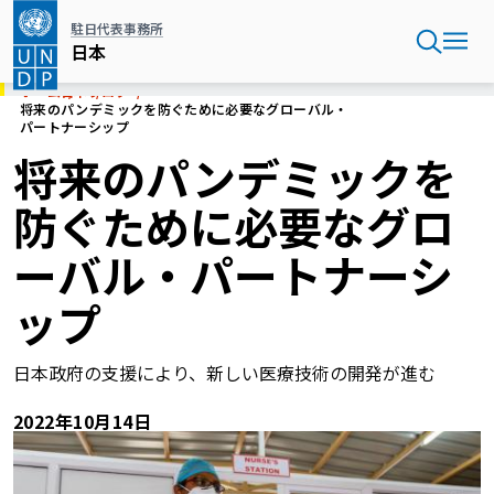
メ
駐日代表事務所
イ
日本
ン
コ
ホーム
日本
ブログ
ン
将来のパンデミックを防ぐために必要なグローバル・
パートナーシップ
テ
ン
将来のパンデミックを
ツ
に
防ぐために必要なグロ
移
動
ーバル・パートナーシ
ップ
日本政府の支援により、新しい医療技術の開発が進む
2022年10月14日