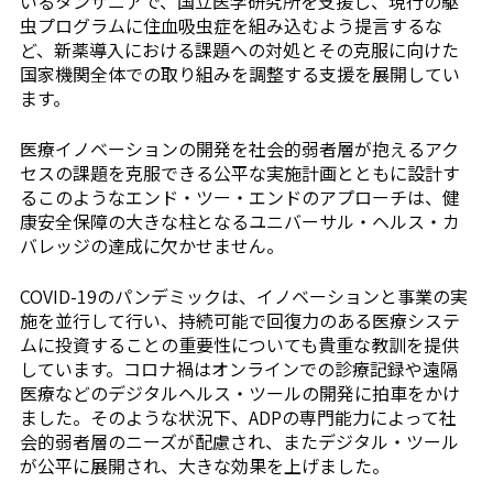
いるタンザニアで、国立医学研究所を支援し、現行の駆
虫プログラムに住血吸虫症を組み込むよう提言するな
ど、新薬導入における課題への対処とその克服に向けた
国家機関全体での取り組みを調整する支援を展開してい
ます。
医療イノベーションの開発を社会的弱者層が抱えるアク
セスの課題を克服できる公平な実施計画とともに設計す
るこのようなエンド・ツー・エンドのアプローチは、健
康安全保障の大きな柱となるユニバーサル・ヘルス・カ
バレッジの達成に欠かせません。
COVID-19のパンデミックは、イノベーションと事業の実
施を並行して行い、持続可能で回復力のある医療システ
ムに投資することの重要性についても貴重な教訓を提供
しています。コロナ禍はオンラインでの診療記録や遠隔
医療などのデジタルヘルス・ツールの開発に拍車をかけ
ました。そのような状況下、ADPの専門能力によって社
会的弱者層のニーズが配慮され、またデジタル・ツール
が公平に展開され、大きな効果を上げました。