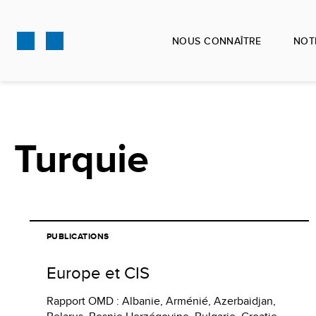
Aller
au
NOUS CONNAÎTRE
NOT
contenu
principal
Turquie
PUBLICATIONS
Europe et CIS
Rapport OMD : Albanie, Arménié, Azerbaidjan,