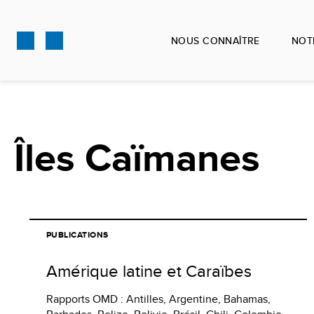
Aller
au
NOUS CONNAÎTRE
NOT
contenu
principal
Îles Caïmanes
PUBLICATIONS
Amérique latine et Caraïbes
Rapports OMD : Antilles, Argentine, Bahamas,