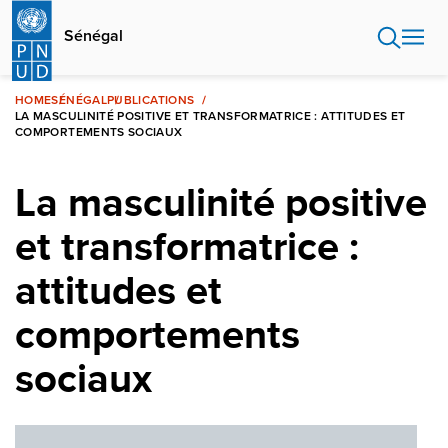
Aller
au
Sénégal
contenu
principal
HOME
SÉNÉGAL
PUBLICATIONS
LA MASCULINITÉ POSITIVE ET TRANSFORMATRICE : ATTITUDES ET
COMPORTEMENTS SOCIAUX
La masculinité positive
et transformatrice :
attitudes et
comportements
sociaux