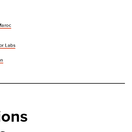
Maroc
or Labs
on
ions