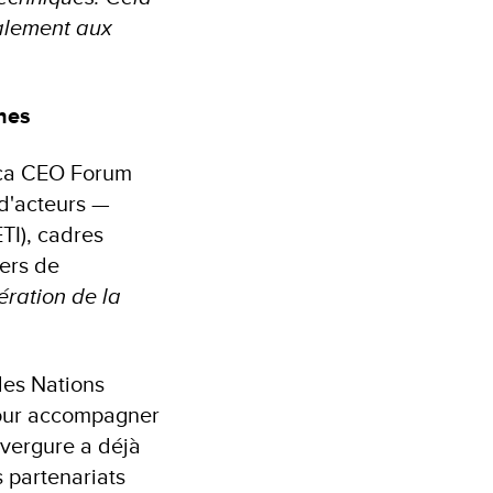
alement aux
ines
frica CEO Forum
 d'acteurs —
TI), cadres
ders de
ération de la
es Nations
pour accompagner
nvergure a déjà
s partenariats