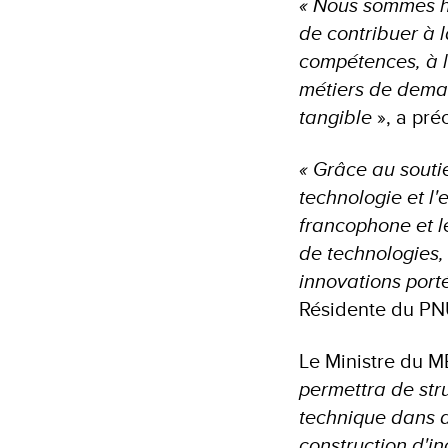
« Nous sommes he
de contribuer à 
compétences, à l
métiers de demain
tangible
», a pré
« Grâce au souti
technologie et l'
francophone et l
de technologies,
innovations port
Résidente du PN
Le Ministre du M
permettra de st
technique dans d
construction d'i