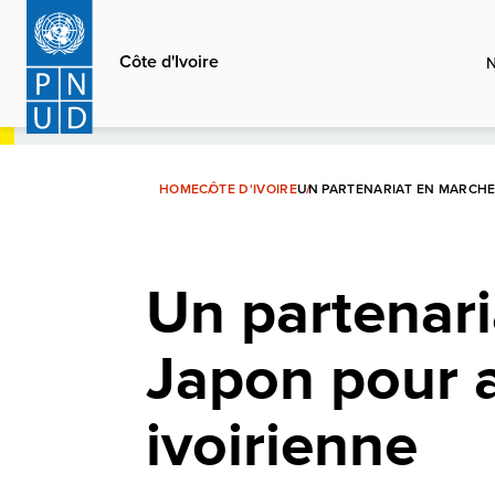
Aller
au
Côte d'Ivoire
contenu
principal
HOME
CÔTE D'IVOIRE
UN PARTENARIAT EN MARCHE
Un partenari
Japon pour 
ivoirienne