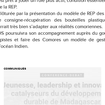
st prêt à jouer un rôle plus actif, condition essentie
 la REP.
clôturée par la présentation du modèle de REP des
 consigne-récupération des bouteilles plastiq
urrait très bien s’adapter aux réalités comoriennes.
NDS poursuivra son accompagnement auprès du go
 pistes et faire des Comores un modèle de ges
’océan Indien.
COMMUNIQUÉS