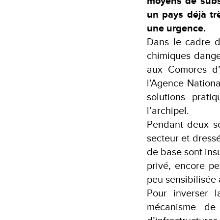
moyens de subs
un pays déjà tr
une urgence.
Dans le cadre d
chimiques danger
aux Comores d’u
l’Agence Nationa
solutions prati
l’archipel.
Pendant deux sem
secteur et dressé
de base sont insu
privé, encore pe
peu sensibilisée 
Pour inverser 
mécanisme de R