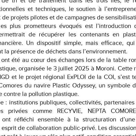
s de tri et de traitement dans les trois îles, le
tionnelles et techniques, le soutien à l’entreprene
 de projets pilotes et de campagnes de sensibilisat
les plus prometteurs évoqués est l’introduction
ermettrait de récupérer les contenants en plas
ancière. Un dispositif simple, mais efficace, qui
t la présence de déchets dans l’environnement.
 ont été au cœur des échanges lors de la table ro
stique, organisée le 3 juillet 2025 à Moroni. Cette 
NGD et le projet régional ExPLOI de la COI, s’est t
 Comores du navire Plastic Odyssey, un symbole de
e contre la pollution plastique.
e : institutions publiques, collectivités, partenaire
rises privées comme RECYVIE, NEPTA COMOR
ont réfléchi ensemble à la structuration d’une f
 esprit de collaboration public-privé. Les discussio