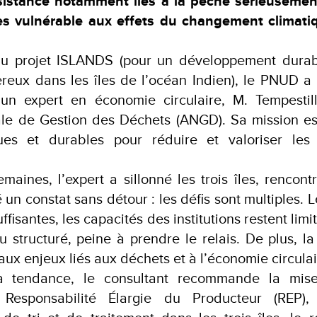
istance notamment liés à la pêche sérieusement
ès vulnérable aux effets du changement climatiq
u projet ISLANDS (pour un développement durab
eux dans les îles de l’océan Indien), le PNUD a 
n expert en économie circulaire, M. Tempestilli
le de Gestion des Déchets (ANGD). Sa mission est
ques et durables pour réduire et valoriser les
aines, l’expert a sillonné les trois îles, rencont
 un constat sans détour : les défis sont multiples. L
ffisantes, les capacités des institutions restent limit
u structuré, peine à prendre le relais. De plus, la
aux enjeux liés aux déchets et à l’économie circulai
la tendance, le consultant recommande la mis
esponsabilité Élargie du Producteur (REP),