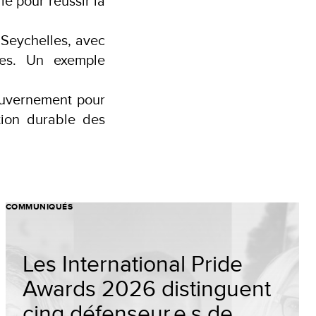
lle pour réussir la
 Seychelles, avec
ues. Un exemple
uvernement pour
tion durable des
COMMUNIQUÉS
Les International Pride
Awards 2026 distinguent
cinq défenseur.e.s de