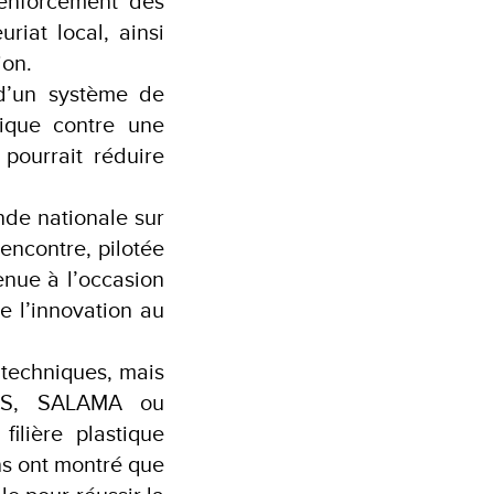
 renforcement des
uriat local, ainsi
ion.
 d’un système de
tique contre une
 pourrait réduire
nde nationale sur
rencontre, pilotée
enue à l’occasion
 l’innovation au
s techniques, mais
ES, SALAMA ou
ilière plastique
ns ont montré que