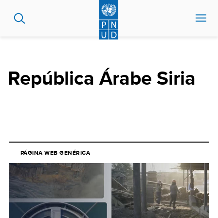
Pasar
al
contenido
principal
República Árabe Siria
PÁGINA WEB GENÉRICA