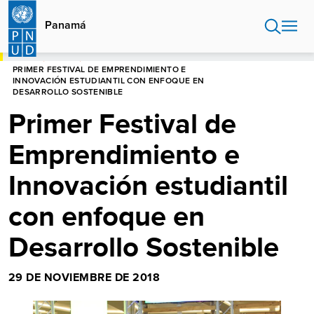
Pasar
al
Panamá
contenido
principal
HOME
PANAMÁ
PRIMER FESTIVAL DE EMPRENDIMIENTO E
INNOVACIÓN ESTUDIANTIL CON ENFOQUE EN
DESARROLLO SOSTENIBLE
Primer Festival de
Emprendimiento e
Innovación estudiantil
con enfoque en
Desarrollo Sostenible
29 DE NOVIEMBRE DE 2018