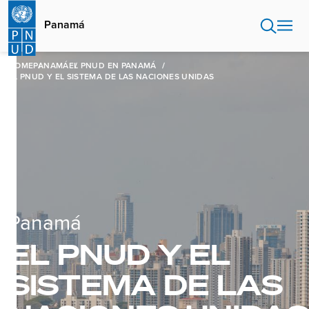
Pasar
al
Panamá
contenido
principal
HOME
PANAMÁ
EL PNUD EN PANAMÁ
EL PNUD Y EL SISTEMA DE LAS NACIONES UNIDAS
Panamá
EL PNUD Y EL
SISTEMA DE LAS