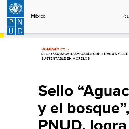
Pasar
al
México
QU
contenido
principal
HOME
MÉXICO
SELLO “AGUACATE AMIGABLE CON EL AGUA Y EL
SUSTENTABLE EN MORELOS
Sello “Aguac
y el bosque
PNUD, logra 