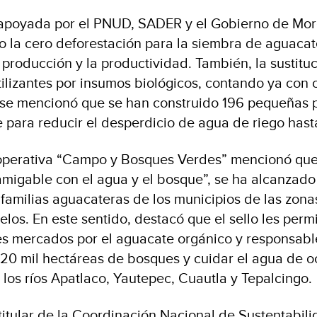
 apoyada por el PNUD, SADER y el Gobierno de Mor
o la cero deforestación para la siembra de aguacat
 producción y la productividad. También, la sustitu
tilizantes por insumos biológicos, contando ya con 
se mencionó que se han construido 196 pequeñas p
te para reducir el desperdicio de agua de riego has
ooperativa “Campo y Bosques Verdes” mencionó que
amigable con el agua y el bosque”, se ha alcanzad
familias aguacateras de los municipios de las zonas
os. En este sentido, destacó que el sello les permi
s mercados por el aguacate orgánico y responsable 
20 mil hectáreas de bosques y cuidar el agua de 
los ríos Apatlaco, Yautepec, Cuautla y Tepalcingo.
a titular de la Coordinación Nacional de Sustentabi