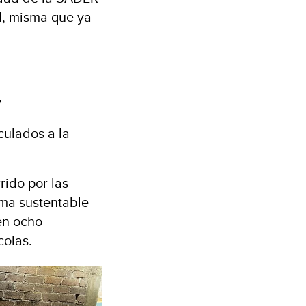
ad, misma que ya
y
culados a la
rido por las
ma sustentable
en ocho
colas.