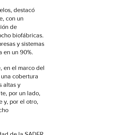
elos, destacó
e, con un
ción de
ocho biofábricas.
resas y sistemas
ta en un 90%.
, en el marco del
o una cobertura
 altas y
te, por un lado,
y, por el otro,
ocho
lidad de la SADER