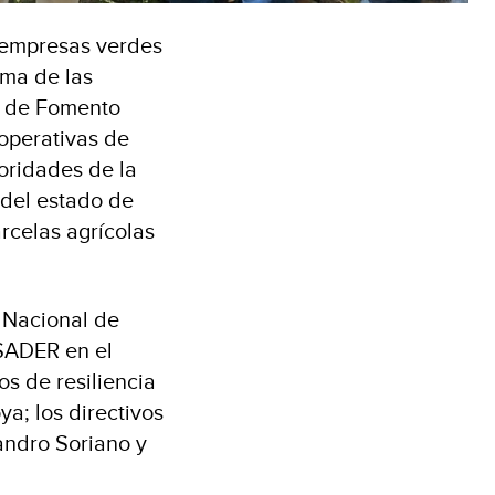
y empresas verdes
ama de las
o de Fomento
operativas de
oridades de la
 del estado de
rcelas agrícolas
n Nacional de
 SADER en el
s de resiliencia
a; los directivos
andro Soriano y