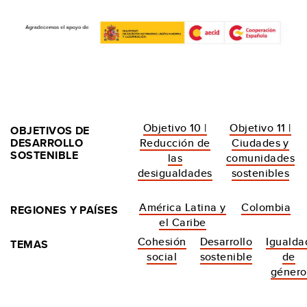
Objetivo 10 |
Objetivo 11 |
OBJETIVOS DE
DESARROLLO
Reducción de
Ciudades y
SOSTENIBLE
las
comunidades
desigualdades
sostenibles
América Latina y
Colombia
REGIONES Y PAÍSES
el Caribe
Cohesión
Desarrollo
Igualda
TEMAS
social
sostenible
de
género