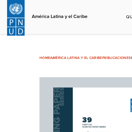
Pasar
al
América Latina y el Caribe
QU
contenido
principal
HOME
AMÉRICA LATINA Y EL CARIBE
PUBLICACIONES