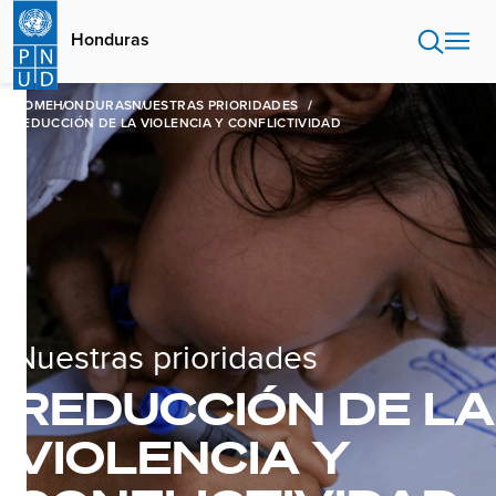
Pasar
al
Honduras
contenido
principal
HOME
HONDURAS
NUESTRAS PRIORIDADES
REDUCCIÓN DE LA VIOLENCIA Y CONFLICTIVIDAD
Nuestras prioridades
REDUCCIÓN DE LA
VIOLENCIA Y