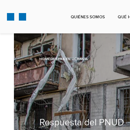
Pasar
al
QUIÉNES SOMOS
QUÉ 
contenido
principal
HOME
GUERRA EN UCRANIA
Respuesta del PNUD