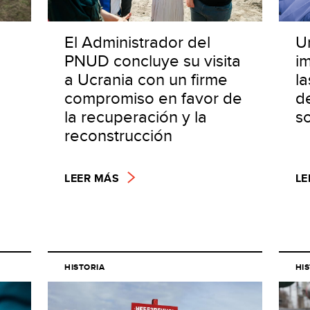
El Administrador del
U
PNUD concluye su visita
i
a Ucrania con un firme
l
compromiso en favor de
de
la recuperación y la
s
reconstrucción
LEER MÁS
LE
HISTORIA
HI