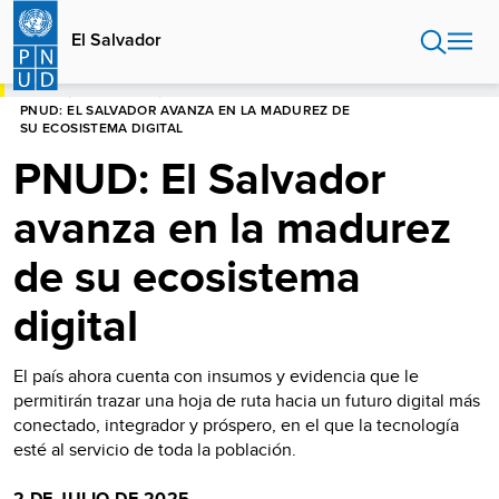
Pasar
al
El Salvador
contenido
principal
HOME
EL SALVADOR
PNUD: EL SALVADOR AVANZA EN LA MADUREZ DE
SU ECOSISTEMA DIGITAL
PNUD: El Salvador
avanza en la madurez
de su ecosistema
digital
El país ahora cuenta con insumos y evidencia que le
permitirán trazar una hoja de ruta hacia un futuro digital más
conectado, integrador y próspero, en el que la tecnología
esté al servicio de toda la población.
2 DE JULIO DE 2025