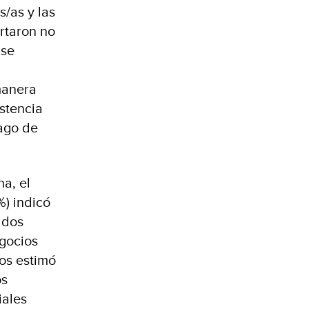
s/as y las
rtaron no
 se
manera
stencia
pago de
a, el
%) indicó
 dos
egocios
os estimó
os
iales