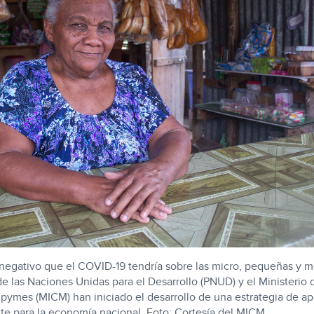
negativo que el COVID-19 tendría sobre las micro, pequeñas y 
e las Naciones Unidas para el Desarrollo (PNUD) y el Ministerio 
ipymes (MICM) han iniciado el desarrollo de una estrategia de a
nte para la economía nacional. Foto: Cortesía del MICM