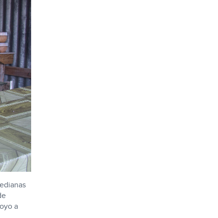
medianas
de
poyo a