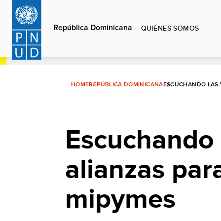
Pasar
al
República Dominicana
QUIÉNES SOMOS
contenido
principal
HOME
REPÚBLICA DOMINICANA
ESCUCHANDO LAS V
Escuchando 
alianzas par
mipymes