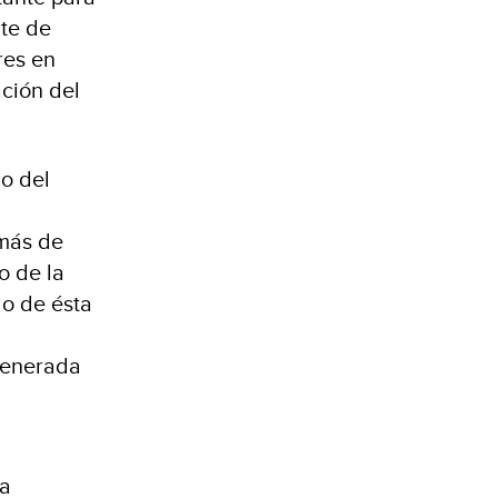
nte de
res en
ación del
co del
 más de
o de la
do de ésta
generada
la