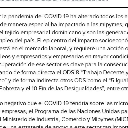
r la pandemia del COVID-19 ha alterado todos los 
y de manera especial ha impactado a las mipymes, 
l tejido empresarial dominicano y son las generad
pleo del país. El epicentro del impacto socioecon
 está en el mercado laboral, y requiere una acción 
pleos y empresarios y empresarias en mayor condic
cuperación de ese sector es clave para la consecuc
ndo de forma directa el ODS 8 “Trabajo Decente 
o” y de forma indirecta otros ODS como el “5 Igua
 Pobreza y el 10 Fin de las Desigualdades”, entre otr
o negativo que el COVID-19 tendría sobre las micro
empresas, el Programa de las Naciones Unidas par
l Ministerio de Industria, Comercio y Mipymes (MIC
o de una estrategia de apoyo a este sector tan impor