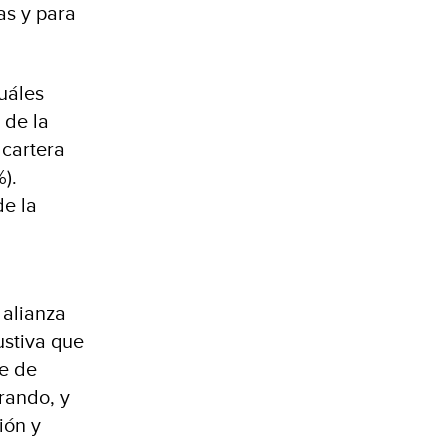
as y para
uáles
 de la
 cartera
%).
e la
 alianza
ustiva que
re de
rando, y
ión y