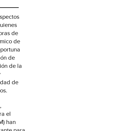
aspectos
quienes
oras de
ómico de
oportuna
ión de
ión de la
y
ldad de
os.
,
a el
M) han
tante para