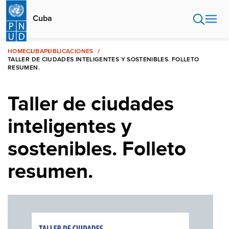
Pasar
al
Cuba
contenido
principal
HOME
CUBA
PUBLICACIONES
TALLER DE CIUDADES INTELIGENTES Y SOSTENIBLES. FOLLETO
RESUMEN.
Taller de ciudades
inteligentes y
sostenibles. Folleto
resumen.