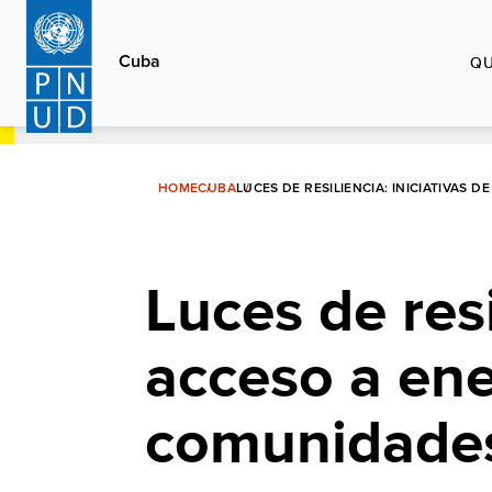
Pasar
al
Cuba
QU
contenido
principal
HOME
CUBA
LUCES DE RESILIENCIA: INICIATIVAS
Luces de resi
acceso a ene
comunidades