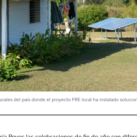
urales del país donde el proyecto FRE local ha instalado solucion
ría Reyes las celebraciones de fin de año son difer