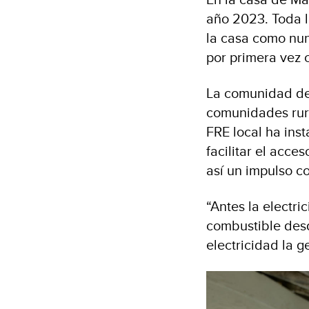
año 2023. Toda la
la casa como nun
por primera vez c
La comunidad de A
comunidades rura
FRE local ha ins
facilitar el acce
así un impulso co
“Antes la electri
combustible desde
electricidad la 