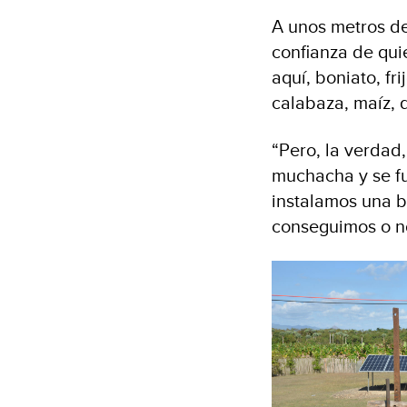
A unos metros de
confianza de qui
aquí, boniato, fr
calabaza, maíz, d
“Pero, la verdad
muchacha y se f
instalamos una b
conseguimos o no