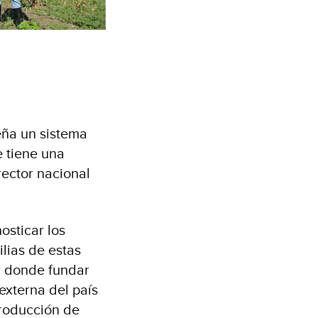
eña un sistema
e tiene una
rector nacional
osticar los
lias de estas
r donde fundar
externa del país
producción de