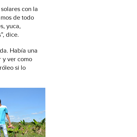
solares con la
vamos de todo
es, yuca,
”, dice.
nda. Había una
r y ver como
óleo si lo