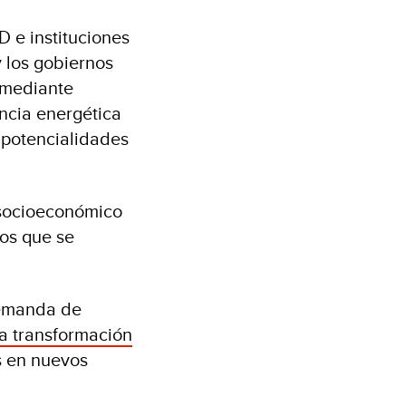
D e instituciones
y los gobiernos
s mediante
encia energética
 potencialidades
o socioeconómico
los que se
demanda de
a transformación
s en nuevos