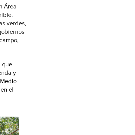
an Área
ible.
as verdes,
gobiernos
 campo,
a que
enda y
 Medio
en el