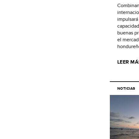
Combinand
internaci
impulsará 
capacidad
buenas prá
el mercad
hondureño
LEER MÁ
NOTICIAS