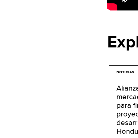
Exp
NOTICIAS
Alianz
merca
para f
proyec
desarr
Hondu