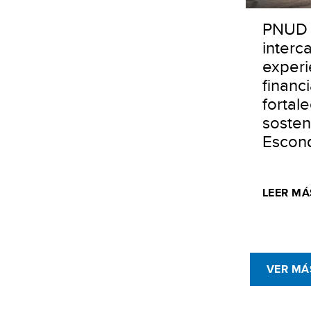
PNUD 
interc
experi
financ
fortale
sosten
Escon
LEER MÁ
VER MÁ