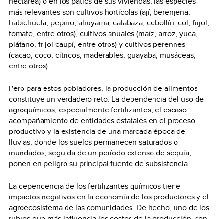
hectárea) o en los patios de sus viviendas; las especies
más relevantes son cultivos hortícolas (ají, berenjena,
habichuela, pepino, ahuyama, calabaza, cebollín, col, frijol,
tomate, entre otros), cultivos anuales (maíz, arroz, yuca,
plátano, frijol caupí, entre otros) y cultivos perennes
(cacao, coco, cítricos, maderables, guayaba, musáceas,
entre otros).
Pero para estos pobladores, la producción de alimentos
constituye un verdadero reto. La dependencia del uso de
agroquímicos, especialmente fertilizantes, el escaso
acompañamiento de entidades estatales en el proceso
productivo y la existencia de una marcada época de
lluvias, donde los suelos permanecen saturados o
inundados, seguida de un período extenso de sequía,
ponen en peligro su principal fuente de subsistencia.
La dependencia de los fertilizantes químicos tiene
impactos negativos en la economía de los productores y el
agroecosistema de las comunidades. De hecho, uno de los
rubros que más influencia los costos de la producción, son