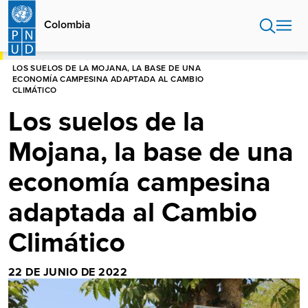
Pasar
al
Colombia
contenido
principal
HOME
COLOMBIA
LOS SUELOS DE LA MOJANA, LA BASE DE UNA
ECONOMÍA CAMPESINA ADAPTADA AL CAMBIO
CLIMÁTICO
Los suelos de la
Mojana, la base de una
economía campesina
adaptada al Cambio
Climático
22 DE JUNIO DE 2022