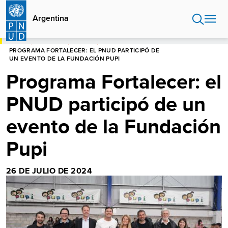
Pasar
al
Argentina
contenido
principal
HOME
ARGENTINA
NOTICIAS
PROGRAMA FORTALECER: EL PNUD PARTICIPÓ DE
UN EVENTO DE LA FUNDACIÓN PUPI
Programa Fortalecer: el
PNUD participó de un
evento de la Fundación
Pupi
26 DE JULIO DE 2024