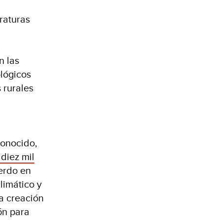
raturas
n las
ológicos
 rurales
conocido,
diez mil
erdo en
limático y
La creación
ón para