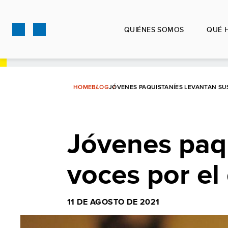
Pasar
al
QUIÉNES SOMOS
QUÉ 
contenido
principal
HOME
BLOG
JÓVENES PAQUISTANÍES LEVANTAN SUS
Jóvenes paqu
voces por el
11 DE AGOSTO DE 2021