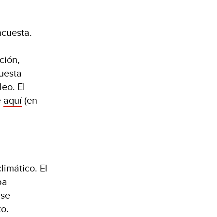
ncuesta.
:
ción,
cuesta
eo. El
e
aquí
(en
imático. El
ba
 se
to.