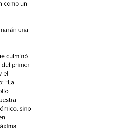
on como un
ormarán una
que culminó
 del primer
y el
o: “La
ollo
nuestra
nómico, sino
en
máxima