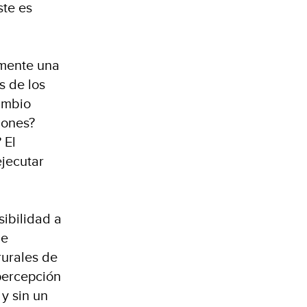
ste es
emente una
s de los
cambio
iones?
 El
ejecutar
sibilidad a
de
rurales de
 percepción
 y sin un