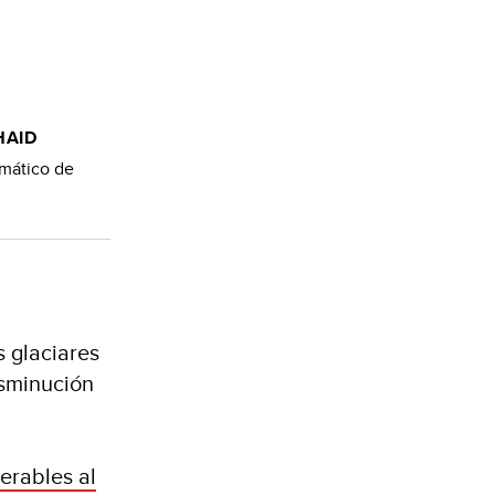
HAID
imático de
s glaciares
isminución
erables al