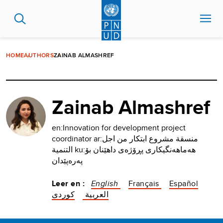
Pasar
al
contenido
principal
HOME
AUTHORS
ZAINAB ALMASHREF
Zainab Almashref
en:Innovation for development project
coordinator ar:منسقة مشروع ابتكار من اجل
التنمية ku:هەماهەنگیکاری پڕۆژەی داهێنان بۆ
پەرەپێدان
Leer en :
English
Français
Español
العربية
کوردی