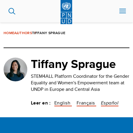
Pasar
al
contenido
principal
HOME
AUTHORS
TIFFANY SPRAGUE
Tiffany Sprague
STEM4ALL Platform Coordinator for the Gender
Equality and Women's Empowerment team at
UNDP in Europe and Central Asia
Leer en :
English
Français
Español