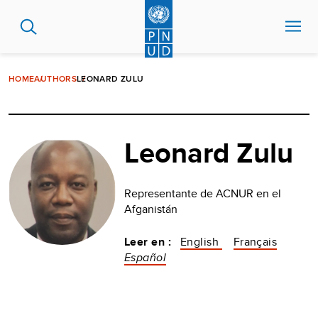
Pasar
al
contenido
principal
HOME
AUTHORS
LEONARD ZULU
Leonard Zulu
Representante de ACNUR en el
Afganistán
Leer en :
English
Français
Español