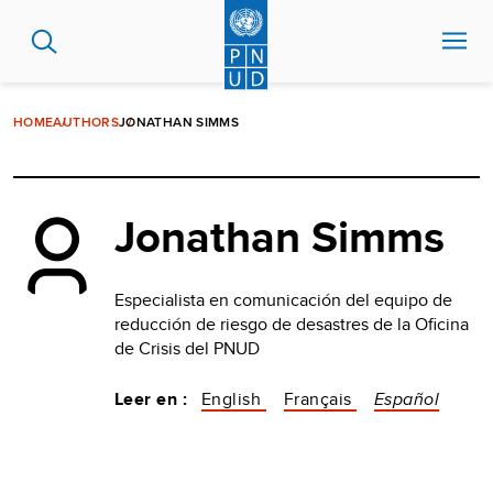
Pasar
al
contenido
principal
HOME
AUTHORS
JONATHAN SIMMS
Jonathan Simms
Especialista en comunicación del equipo de
reducción de riesgo de desastres de la Oficina
de Crisis del PNUD
Leer en :
English
Français
Español