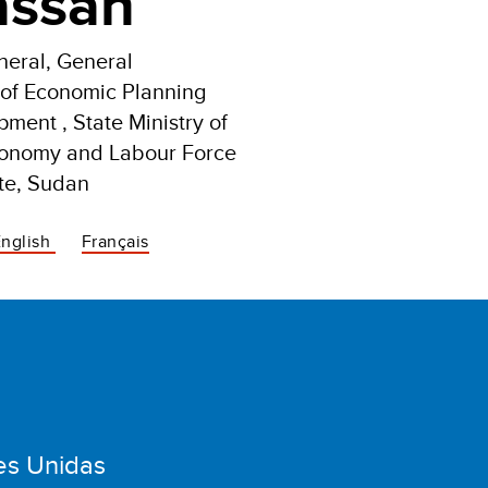
assan
neral, General
 of Economic Planning
ment , State Ministry of
conomy and Labour Force
te, Sudan
English
Français
es Unidas