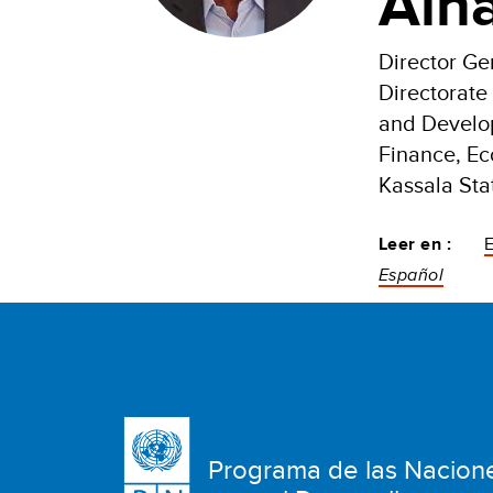
Alh
Director Ge
Directorate
and Develop
Finance, E
Kassala Sta
Leer en :
Español
Programa de las Nacion