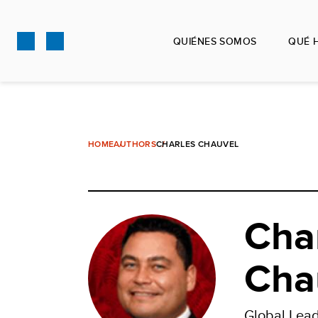
Pasar
al
QUIÉNES SOMOS
QUÉ 
contenido
principal
HOME
AUTHORS
CHARLES CHAUVEL
Cha
Cha
Global Lead