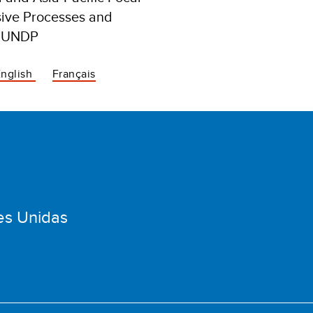
usive Processes and
s, UNDP
English
Français
es Unidas