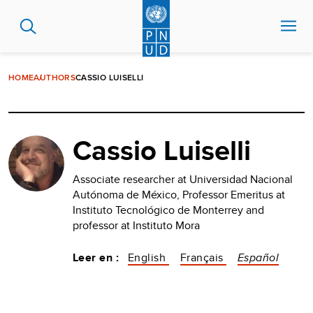
Pasar
al
contenido
principal
HOME
AUTHORS
CASSIO LUISELLI
Cassio Luiselli
Associate researcher at Universidad Nacional
Autónoma de México, Professor Emeritus at
Instituto Tecnológico de Monterrey and
professor at Instituto Mora
Leer en :
English
Français
Español