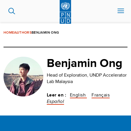
Pasar
al
contenido
principal
HOME
AUTHORS
BENJAMIN ONG​
Benjamin Ong​
Head of Exploration, ​UNDP Accelerator
Lab Malaysia​
Leer en :
English
Français
Español