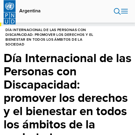
Pasar
al
Argentina
contenido
principal
HOME
ARGENTINA
DÍA INTERNACIONAL DE LAS PERSONAS CON
DISCAPACIDAD: PROMOVER LOS DERECHOS Y EL
BIENESTAR EN TODOS LOS ÁMBITOS DE LA
SOCIEDAD
Día Internacional de las
Personas con
Discapacidad:
promover los derechos
y el bienestar en todos
los ámbitos de la