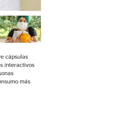
ye cápsulas
s interactivos
rsonas
consumo más