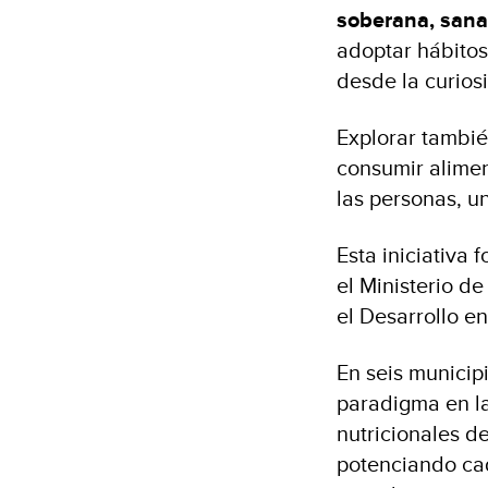
soberana, sana
adoptar hábitos
desde la curios
Explorar tambié
consumir alimen
las personas, u
Esta iniciativa
el Ministerio d
el Desarrollo e
En seis munici
paradigma en la
nutricionales de
potenciando cad