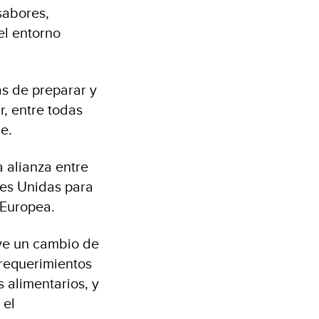
sabores,
el entorno
as de preparar y
r, entre todas
le.
a alianza entre
nes Unidas para
n Europea.
ve un cambio de
 requerimientos
s alimentarios, y
 el