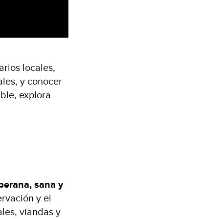
rios locales,
ales, y conocer
ble, explora
berana, sana y
rvación y el
les, viandas y