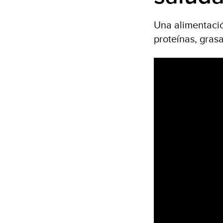
Una alimentació
proteínas, gras
Video
Player