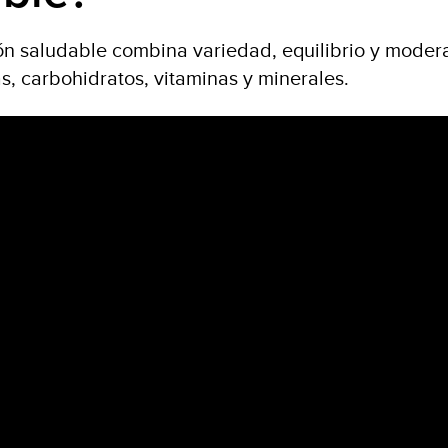
n saludable combina variedad, equilibrio y modera
as, carbohidratos, vitaminas y minerales.