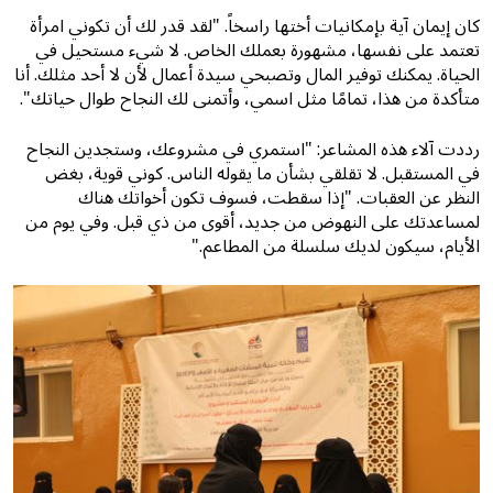
كان إيمان آية بإمكانيات أختها راسخاً. "لقد قدر لك أن تكوني امرأة
تعتمد على نفسها، مشهورة بعملك الخاص. لا شيء مستحيل في
الحياة. يمكنك توفير المال وتصبحي سيدة أعمال لأن لا أحد مثلك. أنا
متأكدة من هذا، تمامًا مثل اسمي، وأتمنى لك النجاح طوال حياتك".
رددت آلاء هذه المشاعر: "استمري في مشروعك، وستجدين النجاح
في المستقبل. لا تقلقي بشأن ما يقوله الناس. كوني قوية، بغض
النظر عن العقبات. "إذا سقطت، فسوف تكون أخواتك هناك
لمساعدتك على النهوض من جديد، أقوى من ذي قبل. وفي يوم من
الأيام، سيكون لديك سلسلة من المطاعم."