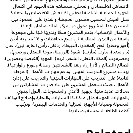
الانتعاش الاقتصادي والمحلي. ستساهم هذه الجهود في اكتمال
الجهود الجماعية الشاملة لتحقيق الانتعاش الاقتصادي واستعادة
سبل العيش لتحسين مستوى المعيشة والقدرة على الصمود بين
اليمنيين. هذا المشروع ممول من مركز الملك سلمان للإغاثة
والأعمال الإنسانية. يقدم المشروع منحًا وتدريبًا فنيًا على مجموعة
واسعة من المهن المطلوبة في تسع محافظات و ٢٤ مديرية: أبين
(أحور وخنفر)، لحج (المقطرة، القبيطة، ردفان، رأس العارة، تبن)، عدن
(دار سعد)، مأرب (مأرب)، شبوة (الروضة، مرخة السفلى ورضوم)،
وحضرموت (المكلا، القطن، الشحر، تريم)، المهرة (الغيضة وحصوين)،
الضالع (الضالع والأزراق)، وتعز (الشمايتين وصالة وموزع والوازعية).
يهدف مشروع التدريب المهني ودعم مهارات الأعمال (المرحلة
الثانية) على التدريب على المهارات المهنية والتدريب على إدارة
الأعمال، حيث سيعمل المشروع على بناء قدرات المشاركين في
مجالات عديد منها: تجهيز الأغذي والمنسوجات، النول اليدوي
والمهارات المهنية مثل ميكانيكا السيارات والنجارة وإصلاح الهواتف
المحمولة وصيانة الأجهزة المنزلية والخدمات البيطرية وتركيب
أنظمة الطاقة الشمسية وصيانتها.