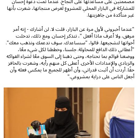
مصممتين على مساعدتها على النجاح. عندما تمت دعوة إحسان
للمشاركة في البازار المحلي للمشروع لعرض منتجاتها، شعرت بأنها
غير متأكدة من جاهزيتها.
"عندما أخبروني لأول مرة عن البازار، قلت لا. لن أشارك - إنه أمر
مرهق، ولا أعرف ماذا أفعل "، تتذكر إحسان. ومع ذلك، تدخلت
أخواتها لتشجيعها. قالوا، "سنساعدك. سوف ندعمك ونذهب معك".
"أعطاني ذلك الدافع للمحاولة. جلسنا، وخططنا لكل شيء معًا،
ووضعنا قوائم بما نحتاجه، وحتى ذهبنا إلى السوق معًا لشراء الفواكه
والزبادي والإمدادات الأخرى. أعطى كل منهم رأيه، وشعرت بالحافز
حقًا. أردت أن أثبت قدراتي، وأن أظهر للجميع ما يمكنني فعله وأن
أجعل الناس على دراية بمشروعي."