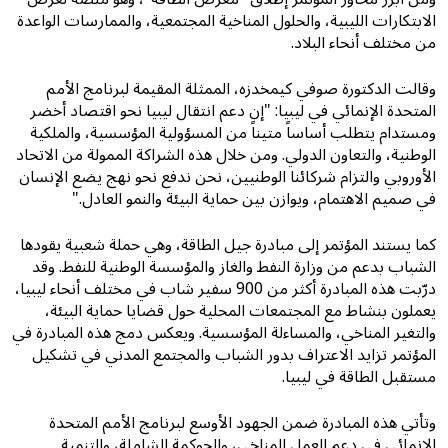
الابتكارات الليبية، والحلول المناخية المجتمعية، والممارسات الواعدة
من مختلف أنحاء البلاد.
وقالت الدكتورة صوفي كيمخدزه، الممثلة المقيمة لبرنامج الأمم
المتحدة الإنمائي في ليبيا: "إن دعم انتقال ليبيا نحو اقتصاد أخضر
ومستدام يتطلب أساساً متيناً من المسؤولية المؤسسية، والملكية
الوطنية، والتعاون الدولي. ومن خلال هذه الشراكة الممولة من الاتحاد
الأوروبي والتزام شركائنا الوطنيين، نحن ندفع نحو نهج يضع الإنسان
في صميم الاهتمام، ويوازن بين حماية البيئة والنمو العادل."
كما يستند المؤتمر إلى مبادرة جيل الطاقة، وهي حملة شعبية يقودها
الشباب بدعم من وزارة النفط والغاز والمؤسسة الوطنية للنفط. وقد
درّبت هذه المبادرة أكثر من 900 سفير شاب في مختلف أنحاء ليبيا،
يعملون بنشاط مع المجتمعات المحلية حول قضايا حماية البيئة،
والتغير المناخي، والمساءلة المؤسسية. ويعكس دمج هذه المبادرة في
المؤتمر تزايد الاعتراف بدور الشباب والمجتمع المدني في تشكيل
مستقبل الطاقة في ليبيا.
وتأتي هذه المبادرة ضمن الجهود الأوسع لبرنامج الأمم المتحدة
الإنمائي في دعم العمل المناخي، والحوكمة الشاملة، والتنمية