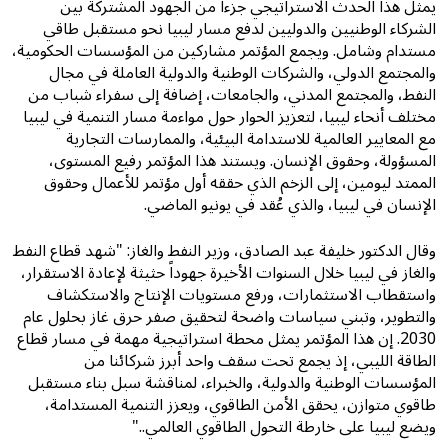
يمثل هذا الحدث الاستراتيجي جزءاً من الجهود المشتركة بين
الشركاء الوطنيين والدوليين لدفع مسار ليبيا نحو مستقبل طاقي
مستدام وشامل. ويجمع المؤتمر مشاركين من المؤسسات الحكومية،
والمجتمع الدولي، والشركات الوطنية والدولية العاملة في مجال
النفط، والمجتمع المدني، والجامعات، إضافة إلى سفراء شباب من
مختلف أنحاء ليبيا، لتعزيز الحوار حول مواءمة مسار التنمية في ليبيا
مع المعايير العالمية للاستدامة البيئية، والممارسات التجارية
المسؤولة، وحقوق الإنسان. ويستند هذا المؤتمر رفيع المستوى،
الممتد ليومين، إلى الزخم الذي حققه أول مؤتمر للأعمال وحقوق
الإنسان في ليبيا، والذي عُقد في يونيو الماضي.
وقال الدكتور خليفة عبد الصادق، وزير النفط والغاز: "شهد قطاع النفط
والغاز في ليبيا خلال السنوات الأخيرة جهوداً حثيثة لإعادة الاستقرار،
واستقطاب الاستثمارات، ورفع مستويات الإنتاج والاستكشاف
والتطوير، وتبني سياسات واضحة لتحقيق صفر حرق غاز بحلول عام
2030. إن هذا المؤتمر يمثل محطة استراتيجية مهمة في مسار قطاع
الطاقة الليبي، إذ يجمع تحت سقف واحد أبرز شركائنا من
المؤسسات الوطنية والدولية، والخبراء، لمناقشة سبل بناء مستقبل
طاقوي متوازن، يحقق الأمن الطاقوي، ويعزز التنمية المستدامة،
ويضع ليبيا على خارطة التحول الطاقوي العالمي.."