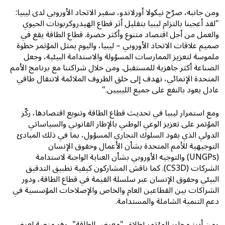
ومن جانبه، صرّح نيكولا أورلاندو، سفير الاتحاد الأوروبي لدى ليبيا:
"لقد أعجبنا بالتزام ليبيا بتقليل أثر قطاع الهيدروكربونات الحيوي
والعمل من أجل اقتصاد متنوع وأكثر خضرة. قطاع الطاقة يقع في
صميم علاقات الاتحاد الأوروبي – ليبيا، واليوم يمثل المؤتمر خطوة
ملموسة لتعزيز الممارسات المسؤولة والاستدامة البيئية، وجعل
الصناعة أكثر جاهزية للمستقبل. ومن خلال شراكتنا مع برنامج الأمم
المتحدة الإنمائي، نهدف إلى خلق الظروف الملائمة لانتقال طاقي
عادل يعود بالنفع على جميع الليبيين."
ومع استمرار ليبيا في تحديث قطاع الطاقة وتنويع اقتصادها، ركّز
المؤتمر على تعزيز الوعي الوطني بالإطار القانوني والسياساتي
الدولي الذي يقود السلوك التجاري المسؤول، بما في ذلك المبادئ
التوجيهية للأمم المتحدة بشأن الأعمال وحقوق الإنسان
(UNGPs) والتوجيه الأوروبي بشأن العناية الواجبة لاستدامة
الشركات (CS3D). كما ناقش المشاركون كيفية تطبيق التدقيق
البيئي وحقوق الإنسان عبر سلسلة القيمة في قطاع الطاقة، ودور
الشراكات بين القطاعين العام والخاص والإصلاحات المؤسسية في
دعم التنمية الشاملة والمستدامة.
ومن أبرز محاور المؤتمر إطلاق "معرض الطاقة"، وهو منصة لعرض