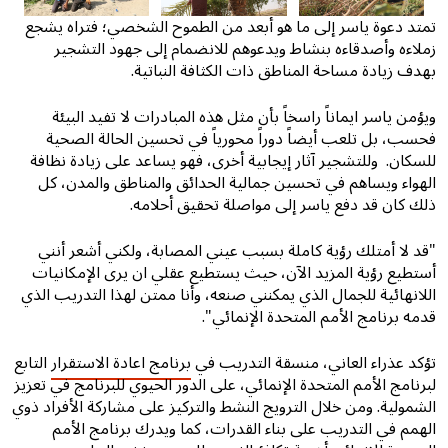
تمتد دعوة ياسر إلى ما هو أبعد من الطموح الشخصي؛ فتراه يشجع
زملاءه وأصدقاءه بنشاط ويدعوهم للانضمام إلى جهود التشجير
بهدف زيادة مساحة المناطق ذات الكثافة النباتية.
ويؤمن ياسر ايماناً راسخاً بأن مثل هذه المبادرات لا تفيد البيئة
فحسب، بل تلعب أيضاً دوراً محورياً في تحسين الحالة الصحية
للسكان. وللتشجير آثار إيجابية أخرى، فهو يساعد على زيادة نظافة
الهواء ويساهم في تحسين جمالية الحدائق والمناطق والمدن، كل
ذلك كان قد دفع ياسر إلى مواصلة تحقيق أحلامه.
"قد لا أمتلك رؤية كاملة بسبب عيني المصابة، ولكني أشعر أنني
أستطيع رؤية المزيد الآن، حيث يستطيع عقلي ان يرى الإمكانيات
اللانهائية للجمال الذي يمكنني صنعه، وأنا ممتن لهذا التدريب الذي
قدمه برنامج الأمم المتحدة الإنمائي".
تؤكد عذراء العاني، منسقة التدريب في
برنامج اعادة الاستقرار
التابع
لبرنامج الأمم المتحدة الإنمائي، على الدور الحيوي للبرنامج في تعزيز
الشمولية. ومن خلال الترويج النشط والتركيز على مشاركة الأفراد ذوي
الهمم في التدريب على بناء القدرات، كما ويدرك برنامج الأمم