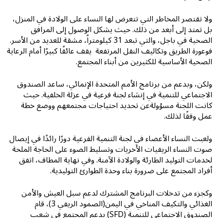
ولا تقتصر المخاطر التي تتعرض لها النساء على الولادة في المنزل،
بل تمتد إلى أبعد من ذلك. حيث يشكل الوصول إلى المرافق
الصحية في باجل، والتي تبعد 31 كيلومتراً، مشقة للعديد من الأسر.
فوعورة الطريق وتكاليف النقل المرتفعة يقف عائقًا كبيرًا أمام الرعاية
الصحية الأساسية للكثيرين من أبناء المجتمع.
ولكن، وبدعم من برنامج الأمم المتحدة الإنمائي، ساعد الصندوق
الاجتماعي للتنمية في إنشاء لجنة فرعية في عزلة الخلفية. حيث
كانت اللجنة مسؤولةعن تحديد احتياجات مجتمعهم ووضع خطة
عمل وفقًا لذلك.
ولعبت النساء الأعضاء في لجنة التنمية الفرعية دورًا رائدًا في إيصال
صوت النساء الريفيات الأخريات وتسليط الضوء على الحاجة الملحة
لخدمات التوليد الطارئة والولادة الآمنة. وفي نهاية المطاف، اتفق
أفراد المجتمع على ضرورة بناء وحدة الطوارئ التوليدية.
وكجزء من تدخلات البرنامج المشترك لدعم سبل العيش والأمن
الغذائي والتكيف المناخي في اليمن(الصمود الريفي 3)، قام
الصندوق الاجتماعي للتنمية (SFD) بدعم المجتمع في شعب