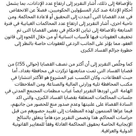
بالإضافة إلى ذلك، أشار التقرير إلى ارتفاع عدد الإدانات، بما يشمل
أحكام الإدانة ضد كبار المسؤولين الحكوميين، فضلاً عن الانخفاض
في عدد القضايا التي أعيدت إلى التحقيق أو لاعادة المحاكمة. ومن
ناحية اخرى، أشار التقرير إلى ارتفاع عدد المحاكمات الغيابية في فترة
المتابعة بالاضافة إلى تباين الاحكام في بعض القضايا التى تم
تخفيف العقوبات فيها لأسباب انسانية أو من خلال اللجوء إلى قانون
العفو، مما يؤثر على الجانب الردعي للعقوبات خاصة بالنظر إلى
خطورة جرائم الفساد الكبرى.
كما وخلُص التقرير إلى أن أكثر من نصف القضايا (حوالي 55٪) من
قضايا الفساد التي تمت متابعتها تركزت في محافظة بغداد، أما
حيث القطاعات، وكان الكسب غير المشروع هو الأكثر انتشارا في
مكتب المحافظة تليه وزارتي المالية والصناعة. ومن الملاحظات
الهامة التي اوردها التقرير ايضاً غياب منظمات المجتمع المدني في
جلسات المحاكمات المتعلقة بقضايا الفساد الكبرى، والتي اكد
السادة القضاة على علنيتها وعدم صدور منع للحضور من جانبهم،
فيما عزاها المنتمون لهذه المنظمات إلى تقييد حضورهم من قبل
حراسات المحاكم. هذا وتضمن التقرير جزء هاماً يتعلق بالنتائج
الإيجابية الخاصة بحقوق المحاكمة العادلة وفقاً للمعايير القانونية
الدولية والعراقية.