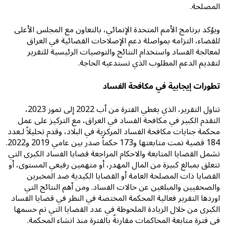
المصلحة.
ويؤكد برنامج الأمم المتحدة الإنمائي، بالتعاون مع المجلس الأعلى
للقضاء، التزامه بمواصلة دعم الإصلاحات القضائية في العراق
لمعالجة الفساد واستخدام النتائج والتوصيات الرئيسية للتقرير
لتقديم الدعم المطلوب الذي تستدعيه الحاجة.
تطورات إيجابية في مكافحة الفساد
تناول التقرير، الذي يغطي الفترة من أب 2022 إلى تموز 2023،
التقدم الكبير في مكافحة الفساد في العراق، مع التركيز على عمل
محكمة جنايات مكافحة الفساد المركزية في البلاد، وقدم تحليلاً لـعدد
184 قضية تمت متابعتها و173 حكماً صدر بين عامي 2019 و2022.
تشمل القضايا المتابعة والاحكام المراجعة قضايا الفساد الكبرى التي
تتعلق بمبالغ كبيرة من المال المهدر، أو متهمين رفيعي المستوى، أو
القضايا ذات المصلحة العامة أو القضايا الكيدية ضد المخبرين
والصحفيين والمبلغين عن حالات الفساد. ومن أهم النتائج التي
اوردها التقرير فعالية المحكمة المختصة في النظر في قضايا الفساد
الكبرى من خلال الزيادة الملحوظة في عدد القضايا التي تم حسمها
في فترة متابعة المحاكمات مقارنةً بالفترة منذ انشاء المحكمة.