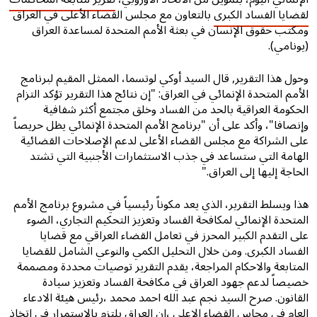
لقضايا الفساد الكبرى
بالتعاون مع مجلس القضاء الأعلى في العراق
ومكتب حقوق الإنسان في بعثة الأمم المتحدة لمساعدة العراق
(يونامي).
وحول هذا التقرير, قال السيد أوكي لوتسما، الممثل المقيم لبرنامج
الأمم المتحدة الإنمائي في العراق: "إن نتائج هذا التقرير تؤكد التزام
الحكومة العراقية بالحد من الفساد وخلق مجتمع أكثر شفافية
وإنصافا"، وأكد على أن "برنامج الأمم المتحدة الإنمائي يظل حريصاً
على الشراكة مع مجلس القضاء الأعلى لدعم الإصلاحات القضائية
الهامة التي ستساعد في جذب الاستثمارات الأجنبية التي تشتد
الحاجة إليها إلى العراق."
هذا ويسلط التقرير، الذي يعد مكوناً رئيسياً في مشروع برنامج الأمم
المتحدة الإنمائي لمكافحة الفساد وتعزيز التحكيم التجاري، الضوء
على التقدم الكبير المحرز في تعامل القضاء العراقي مع قضايا
الفساد الكبرى. ومن خلال التحليل الكمي والنوعي الشامل للقضايا
المتابعة والاحكام المراجعة، يقدم التقرير توصيات محددة ومصممة
خصيصاً لدعم جهود العراق في مكافحة الفساد وتعزيز سيادة
القانون. صرح السيد نجم عبد الله احمد محمد ،رئيس هيئة الادعاء
العام في مجاس القضاء الاعلى ،ان العراق يلتزم بالاستمرار في اتخاذ