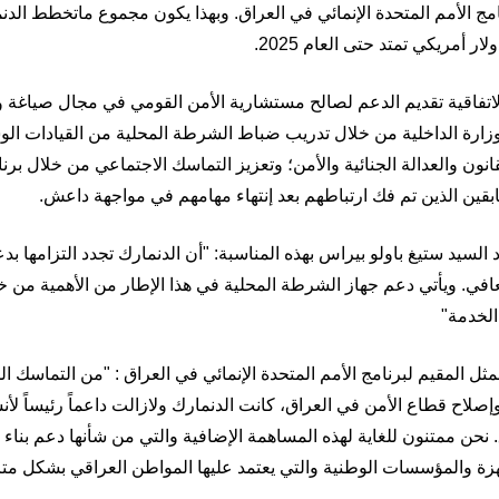
 لبرنامج الأمم المتحدة الإنمائي في العراق. وبهذا يكون مجموع ماتخطط ال
.
تفاقية تقديم الدعم لصالح مستشارية الأمن القومي في مجال صياغة وت
 وزارة الداخلية من خلال تدريب ضباط الشرطة المحلية من القيادات ا
نون والعدالة الجنائية والأمن؛ وتعزيز التماسك الاجتماعي من خلال برن
بقين الذين تم فك ارتباطهم بعد إنتهاء مهامهم في مواجهة داعش
.
 السيد
ستيغ باولو بيراس بهذه المناسبة: "أن الدنمارك تجدد التزامها بدع
تعافي. ويأتي دعم جهاز الشرطة المحلية في هذا الإطار من الأهمية من 
الخدمة"
ثل المقيم لبرنامج الأمم المتحدة الإنمائي في العراق
:
"من التماسك
ال
إصلاح قطاع الأمن في العراق، كانت الدنمارك ولازالت داعماً رئيساً لأ
. نحن ممتنون للغاية لهذه المساهمة الإضافية والتي من شأنها دعم بناء
جهزة والمؤسسات الوطنية والتي يعتمد عليها المواطن العراقي بشكل متز