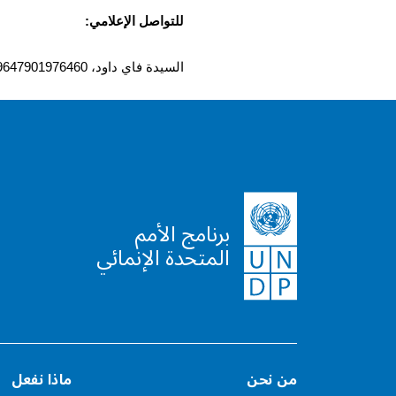
للتواصل الإعلامي
:
السيدة فاي داود، 9647901976460+ ،
برنامج الأمم
المتحدة الإنمائي
من نحن
ماذا نفعل