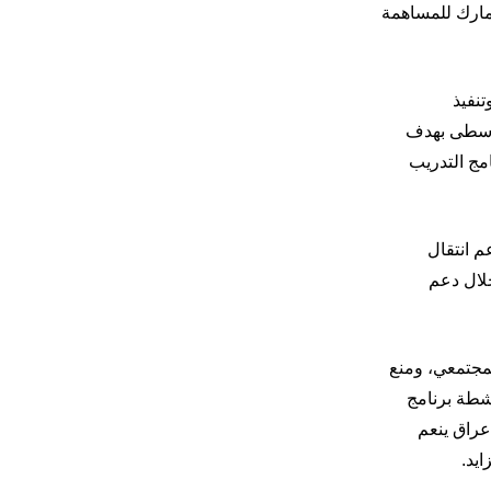
دنمارك للمساهمة
نفيذ
لوسطى بهدف
امج التدريب
م انتقال
خلال دعم
مجتمعي،
ومنع
نشطة برنامج
 عراق ينعم
ايد
.