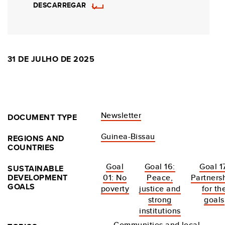
DESCARREGAR
31 DE JULHO DE 2025
Newsletter
DOCUMENT TYPE
Guinea-Bissau
REGIONS AND
COUNTRIES
Goal
Goal 16:
Goal 1
SUSTAINABLE
DEVELOPMENT
01: No
Peace,
Partners
GOALS
poverty
justice and
for th
strong
goals
institutions
Communities and local