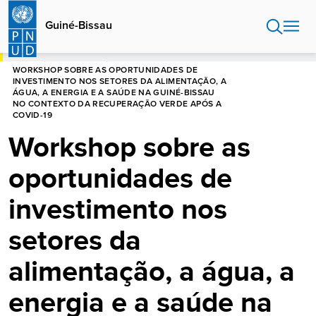
Passar
para
Guiné-Bissau
o
conteúdo
INÍCIO
GUINÉ-BISSAU
principal
WORKSHOP SOBRE AS OPORTUNIDADES DE
INVESTIMENTO NOS SETORES DA ALIMENTAÇÃO, A
ÁGUA, A ENERGIA E A SAÚDE NA GUINÉ-BISSAU
NO CONTEXTO DA RECUPERAÇÃO VERDE APÓS A
COVID-19
Workshop sobre as
oportunidades de
investimento nos
setores da
alimentação, a água, a
energia e a saúde na