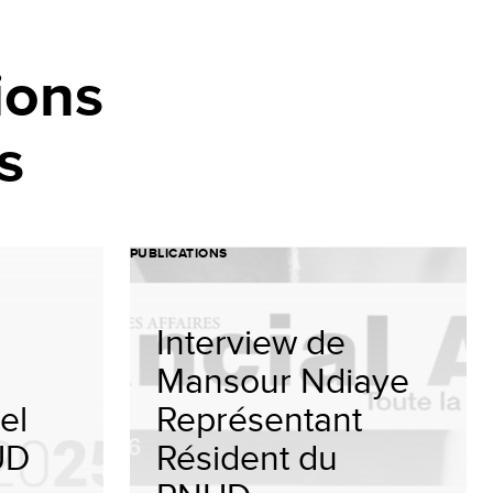
ions
s
PUBLICATIONS
Interview de
Mansour Ndiaye
el
Représentant
UD
Résident du