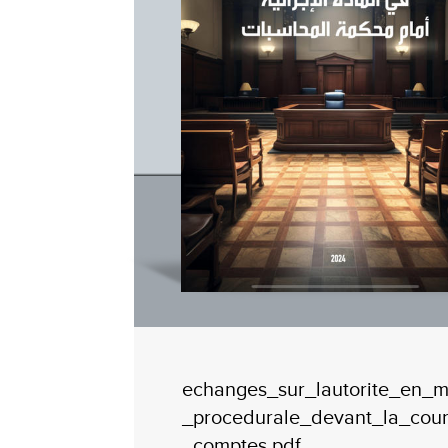
echanges_sur_lautorite_en_m
_procedurale_devant_la_cou
_comptes.pdf