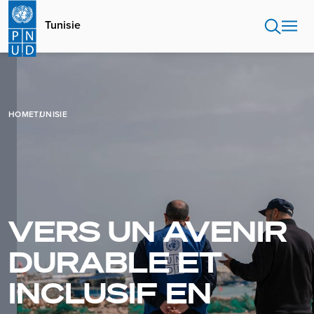
Aller
au
Tunisie
contenu
principal
HOME
TUNISIE
VERS UN AVENIR
DURABLE ET
INCLUSIF EN