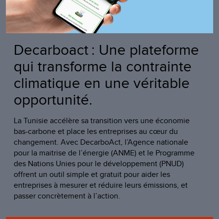
Decarboact : Une plateforme
qui transforme la contrainte
climatique en une véritable
opportunité.
La Tunisie accélère sa transition vers une économie
bas-carbone et place les entreprises au cœur du
changement. Avec DecarboAct, l’Agence nationale
pour la maitrise de l’énergie (ANME) et le Programme
des Nations Unies pour le développement (PNUD)
offrent un outil simple et gratuit pour aider les
entreprises à mesurer et réduire leurs émissions, et
passer concrètement à l’action.